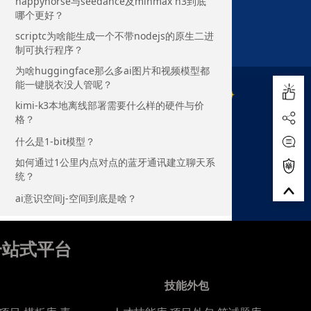
happyhorse与seedance及minmax h3到底
哪个更好？
scriptc为啥能生成一个不带nodejs的原生二进
制可执行程序？
为啥huggingface那么多ai图片和视频模型都
能一键脱衣没人管呢？
kimi-k3本地离线部署需要什么样的硬件与价
格？
什么是1-bit模型？
如何通过1公里内点对点的蓝牙通讯建立聊天系
统？
ai意识空间j-空间到底是啥？
一站式平台
技能外包