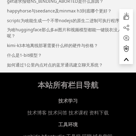
get请求报错NS_BINDING_ABORTED是什么原因？
happyhorse与seedance及minmax h3到底哪个更好？
scriptc为啥能生成一个不带nodejs的原生二进制可执行程序？
为啥huggingface那么多ai图片和视频模型都能一键脱衣没人管
呢？
kimi-k3本地离线部署需要什么样的硬件与价格？
什么是1-bit模型？
如何通过1公里内点对点的蓝牙通讯建立聊天系统？
本站所有栏目导航
技术学习
技术博客
技术问答
技术课程
资料下载
工具环境